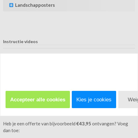
Landschapposters
Instructie videos
ITD - Ink Transfer decals instructional video
PCD - Pre-cut decals instructional video
Betalen
Accepteer alle cookies
Kies je cookies
Wei
Met de betaalbutton kun je zelf het juiste bedrag
samenstellen.
Heb je een offerte van bijvoorbeeld
€43,95
ontvangen? Voeg
dan toe: