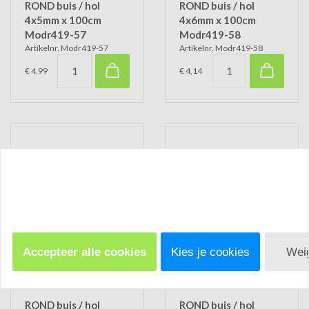
ROND buis / hol
ROND buis / hol
4x5mm x 100cm
4x6mm x 100cm
Modr419-57
Modr419-58
Artikelnr. Modr419-57
Artikelnr. Modr419-58
€ 4,99
€ 4,14
ROND buis / hol
ROND buis / hol
5x6mm x 100cm
5x7mm x 100cm
Modr419-59
Modr419-60
Artikelnr. Modr419-59
Artikelnr. Modr419-60
€ 4,14
€ 4,69
Accepteer alle cookies
Kies je cookies
Wei
ROND buis / hol
ROND buis / hol