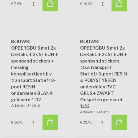
€ 7,95
€ 10,95
BOUWKIT:
BOUWKIT:
OPBERGBUIS met 2x
OPBERGBUIS met 2x
DEKSEL + 2x STEUN +
DEKSEL + 2x STEUN +
spanband stickers +
spanband stickers
messing
t.b.v. transport
kopspijkertjes t.b.v.
Statief/ 3-poot RESIN
transport Statief/ 3-
& POLYSTYREEN
poot RESIN
onderdelen PVC
onderdelen BLANK
GRIJS + ZWART
geleverd 1:32
Gespoten geleverd
Artikelnr. 346010
1:32
Artikelnr. 346011
€ 16,95
€ 23,95