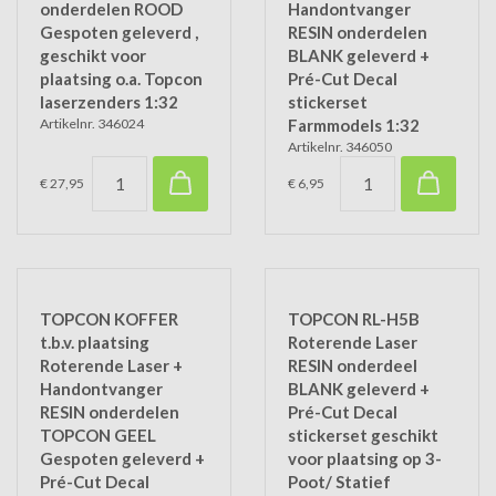
onderdelen ROOD
Handontvanger
Gespoten geleverd ,
RESIN onderdelen
geschikt voor
BLANK geleverd +
plaatsing o.a. Topcon
Pré-Cut Decal
laserzenders 1:32
stickerset
Artikelnr. 346024
Farmmodels 1:32
Artikelnr. 346050
€ 27,95
€ 6,95
TOPCON KOFFER
TOPCON RL-H5B
t.b.v. plaatsing
Roterende Laser
Roterende Laser +
RESIN onderdeel
Handontvanger
BLANK geleverd +
RESIN onderdelen
Pré-Cut Decal
TOPCON GEEL
stickerset geschikt
Gespoten geleverd +
voor plaatsing op 3-
Pré-Cut Decal
Poot/ Statief