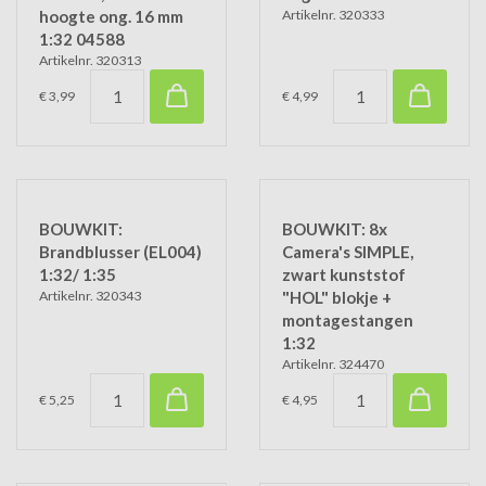
hoogte ong. 16 mm
Artikelnr. 320333
1:32 04588
Artikelnr. 320313
€ 3,99
€ 4,99
BOUWKIT:
BOUWKIT: 8x
Brandblusser (EL004)
Camera's SIMPLE,
1:32/ 1:35
zwart kunststof
Artikelnr. 320343
"HOL" blokje +
montagestangen
1:32
Artikelnr. 324470
€ 5,25
€ 4,95