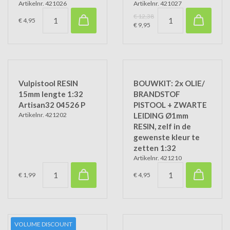
Artikelnr. 421026
Artikelnr. 421027
€ 12,38
€ 4,95
€ 9,95
Vulpistool RESIN
BOUWKIT: 2x OLIE/
15mm lengte 1:32
BRANDSTOF
Artisan32 04526 P
PISTOOL + ZWARTE
Artikelnr. 421202
LEIDING Ø1mm
RESIN, zelf in de
gewenste kleur te
zetten 1:32
Artikelnr. 421210
€ 1,99
€ 4,95
VOLUME DISCOUNT