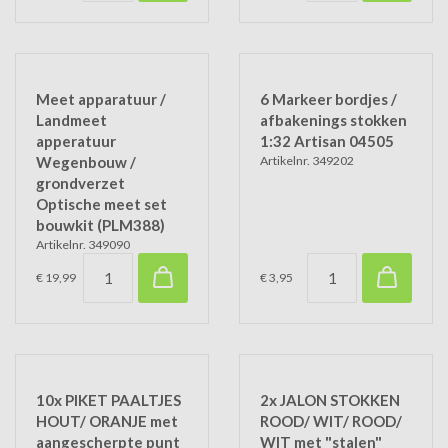
Meet apparatuur /
6 Markeer bordjes /
Landmeet
afbakenings stokken
apperatuur
1:32 Artisan 04505
Wegenbouw /
Artikelnr. 349202
grondverzet
Optische meet set
bouwkit (PLM388)
Artikelnr. 349090
€ 19,99
€ 3,95
10x PIKET PAALTJES
2x JALON STOKKEN
HOUT/ ORANJE met
ROOD/ WIT/ ROOD/
aangescherpte punt
WIT met "stalen"