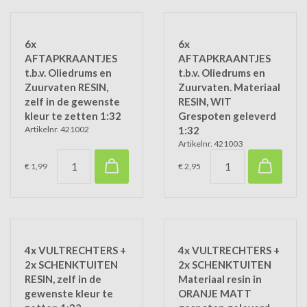
6x
6x
AFTAPKRAANTJES
AFTAPKRAANTJES
t.b.v. Oliedrums en
t.b.v. Oliedrums en
Zuurvaten RESIN,
Zuurvaten. Materiaal
zelf in de gewenste
RESIN, WIT
kleur te zetten 1:32
Grespoten geleverd
Artikelnr. 421002
1:32
Artikelnr. 421003
€ 1,99
€ 2,95
4x VULTRECHTERS +
4x VULTRECHTERS +
2x SCHENKTUITEN
2x SCHENKTUITEN
RESIN, zelf in de
Materiaal resin in
gewenste kleur te
ORANJE MATT