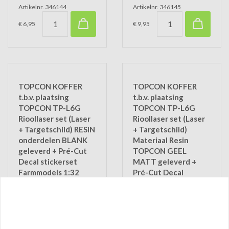
Artikelnr. 346144
Artikelnr. 346145
€ 6,95
€ 9,95
TOPCON KOFFER
TOPCON KOFFER
t.b.v. plaatsing
t.b.v. plaatsing
TOPCON TP-L6G
TOPCON TP-L6G
Rioollaser set (Laser
Rioollaser set (Laser
+ Targetschild) RESIN
+ Targetschild)
onderdelen BLANK
Materiaal Resin
geleverd + Pré-Cut
TOPCON GEEL
Decal stickerset
MATT geleverd +
Farmmodels 1:32
Pré-Cut Decal
Artikelnr. 346154
stickerset
Farmmodels 1:32
Artikelnr. 346155
€ 6,95
€ 9,95