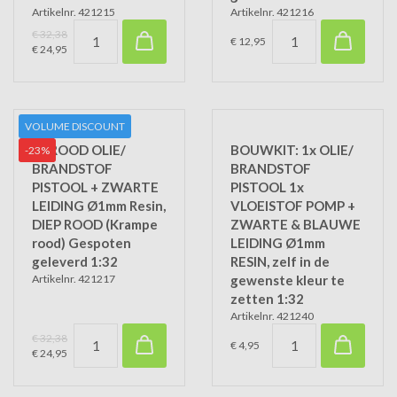
Artikelnr. 421215
Artikelnr. 421216
€ 32,38
€ 12,95
€ 24,95
VOLUME DISCOUNT
5x ROOD OLIE/
BOUWKIT: 1x OLIE/
-23%
BRANDSTOF
BRANDSTOF
PISTOOL + ZWARTE
PISTOOL 1x
LEIDING Ø1mm Resin,
VLOEISTOF POMP +
DIEP ROOD (Krampe
ZWARTE & BLAUWE
rood) Gespoten
LEIDING Ø1mm
geleverd 1:32
RESIN, zelf in de
Artikelnr. 421217
gewenste kleur te
zetten 1:32
Artikelnr. 421240
€ 32,38
€ 4,95
€ 24,95