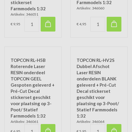
stickerset
Farmmodels 1:32
Farmmodels 1:32
Artikelnr. 346060
Artikelnr. 346051
€ 9,95
€ 4,95
TOPCON RL-H5B
TOPCON RL-HV2S
Roterende Laser
Dubbel Afschot
RESIN onderdeel
Laser RESIN
TOPCON GEEL
onderdelen BLANK
Gespoten geleverd +
geleverd + Pré-Cut
Pré-Cut Decal
Decal stickerset
stickerset geschikt
geschikt voor
voor plaatsing op 3-
plaatsing op 3-Poot/
Poot/ Statief
Statief Farmmodels
Farmmodels 1:32
1:32
Artikelnr. 346061
Artikelnr. 346064
€ 6,95
€ 5,95