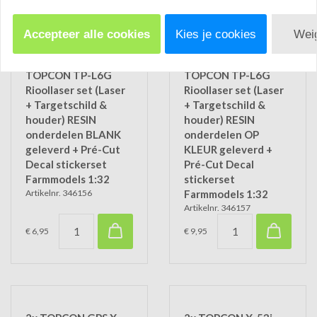
Accepteer alle cookies
Kies je cookies
Wei
TOPCON TP-L6G
TOPCON TP-L6G
Rioollaser set (Laser
Rioollaser set (Laser
+ Targetschild &
+ Targetschild &
houder) RESIN
houder) RESIN
onderdelen BLANK
onderdelen OP
geleverd + Pré-Cut
KLEUR geleverd +
Decal stickerset
Pré-Cut Decal
Farmmodels 1:32
stickerset
Artikelnr. 346156
Farmmodels 1:32
Artikelnr. 346157
€ 6,95
€ 9,95