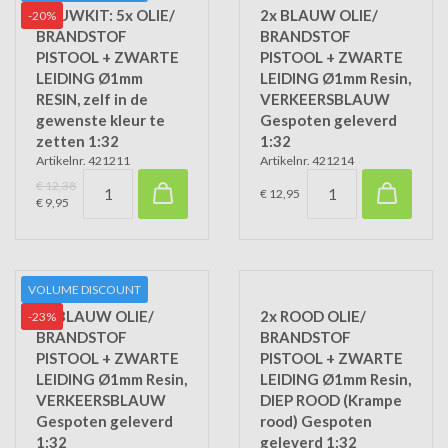
BOUWKIT: 5x OLIE/
2x BLAUW OLIE/
-20%
BRANDSTOF
BRANDSTOF
PISTOOL + ZWARTE
PISTOOL + ZWARTE
LEIDING Ø1mm
LEIDING Ø1mm Resin,
RESIN, zelf in de
VERKEERSBLAUW
gewenste kleur te
Gespoten geleverd
zetten 1:32
1:32
Artikelnr. 421211
Artikelnr. 421214
€ 12,38
€ 12,95
€ 9,95
VOLUME DISCOUNT
5x BLAUW OLIE/
2x ROOD OLIE/
-23%
BRANDSTOF
BRANDSTOF
PISTOOL + ZWARTE
PISTOOL + ZWARTE
LEIDING Ø1mm Resin,
LEIDING Ø1mm Resin,
VERKEERSBLAUW
DIEP ROOD (Krampe
Gespoten geleverd
rood) Gespoten
1:32
geleverd 1:32