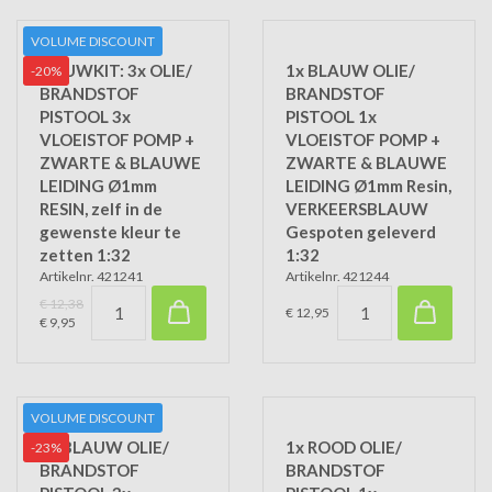
VOLUME DISCOUNT
BOUWKIT: 3x OLIE/
1x BLAUW OLIE/
-20%
BRANDSTOF
BRANDSTOF
PISTOOL 3x
PISTOOL 1x
VLOEISTOF POMP +
VLOEISTOF POMP +
ZWARTE & BLAUWE
ZWARTE & BLAUWE
LEIDING Ø1mm
LEIDING Ø1mm Resin,
RESIN, zelf in de
VERKEERSBLAUW
gewenste kleur te
Gespoten geleverd
zetten 1:32
1:32
Artikelnr. 421241
Artikelnr. 421244
€ 12,38
€ 12,95
€ 9,95
VOLUME DISCOUNT
3x BLAUW OLIE/
1x ROOD OLIE/
-23%
BRANDSTOF
BRANDSTOF