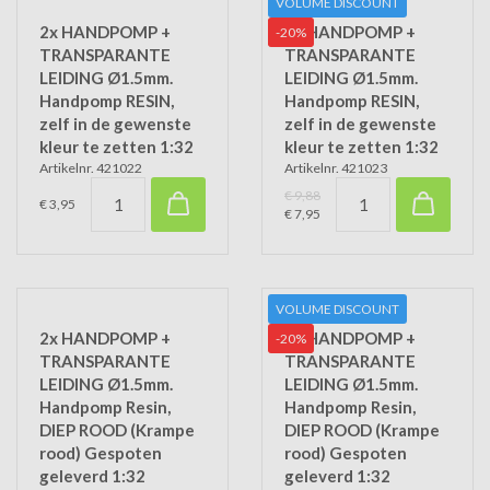
VOLUME DISCOUNT
2x HANDPOMP +
5x HANDPOMP +
-20%
TRANSPARANTE
TRANSPARANTE
LEIDING Ø1.5mm.
LEIDING Ø1.5mm.
Handpomp RESIN,
Handpomp RESIN,
zelf in de gewenste
zelf in de gewenste
kleur te zetten 1:32
kleur te zetten 1:32
Artikelnr. 421022
Artikelnr. 421023
€ 9,88
€ 3,95
€ 7,95
VOLUME DISCOUNT
2x HANDPOMP +
5x HANDPOMP +
-20%
TRANSPARANTE
TRANSPARANTE
LEIDING Ø1.5mm.
LEIDING Ø1.5mm.
Handpomp Resin,
Handpomp Resin,
DIEP ROOD (Krampe
DIEP ROOD (Krampe
rood) Gespoten
rood) Gespoten
geleverd 1:32
geleverd 1:32