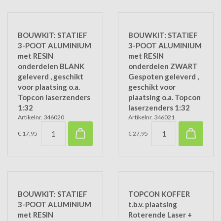
BOUWKIT: STATIEF
BOUWKIT: STATIEF
3-POOT ALUMINIUM
3-POOT ALUMINIUM
met RESIN
met RESIN
onderdelen BLANK
onderdelen ZWART
geleverd , geschikt
Gespoten geleverd ,
voor plaatsing o.a.
geschikt voor
Topcon laserzenders
plaatsing o.a. Topcon
1:32
laserzenders 1:32
Artikelnr. 346020
Artikelnr. 346021
€ 17,95
€ 27,95
BOUWKIT: STATIEF
TOPCON KOFFER
3-POOT ALUMINIUM
t.b.v. plaatsing
met RESIN
Roterende Laser +