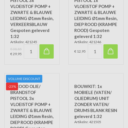
PISTOOL 3x
PISTOOL 1x
VLOEISTOF POMP +
VLOEISTOF POMP +
ZWARTE & BLAUWE
ZWARTE & BLAUWE
LEIDING Ø1mm Resin,
LEIDING Ø1mm Resin,
VERKEERSBLAUW
DIEP ROOD (KRAMPE
Gespoten geleverd
ROOD) Gespoten
1:32
geleverd 1:32
Artikelnr. 421245
Artikelnr. 421246
€ 38,85
€ 12,95
€ 29,95
VOLUME DISCOUNT
3x ROOD OLIE/
BOUWKIT: 1x
-23%
BRANDSTOF
MOBIELE (VATEN/
PISTOOL 3x
OLIEDRUM) UNIT
VLOEISTOF POMP +
ZONDER VATEN/
ZWARTE & BLAUWE
DRUMS BLANK RESIN
LEIDING Ø1mm Resin,
geleverd 1:32
DIEP ROOD (KRAMPE
Artikelnr. 421505