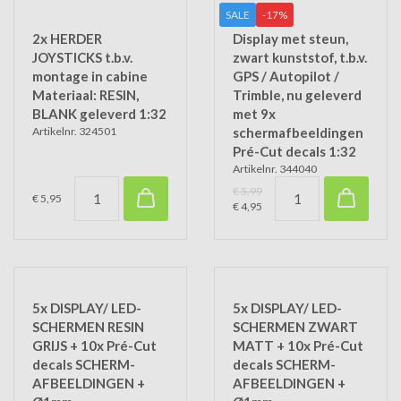
SALE
-17%
2x HERDER
Display met steun,
JOYSTICKS t.b.v.
zwart kunststof, t.b.v.
montage in cabine
GPS / Autopilot /
Materiaal: RESIN,
Trimble, nu geleverd
BLANK geleverd 1:32
met 9x
Artikelnr. 324501
schermafbeeldingen
Pré-Cut decals 1:32
Artikelnr. 344040
€ 5,99
€ 5,95
€ 4,95
5x DISPLAY/ LED-
5x DISPLAY/ LED-
SCHERMEN RESIN
SCHERMEN ZWART
GRIJS + 10x Pré-Cut
MATT + 10x Pré-Cut
decals SCHERM-
decals SCHERM-
AFBEELDINGEN +
AFBEELDINGEN +