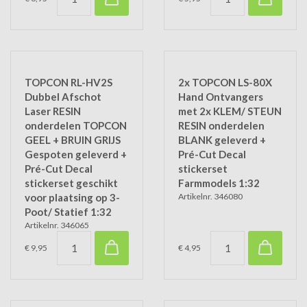
TOPCON RL-HV2S
2x TOPCON LS-80X
Dubbel Afschot
Hand Ontvangers
Laser RESIN
met 2x KLEM/ STEUN
onderdelen TOPCON
RESIN onderdelen
GEEL + BRUIN GRIJS
BLANK geleverd +
Gespoten geleverd +
Pré-Cut Decal
Pré-Cut Decal
stickerset
stickerset geschikt
Farmmodels 1:32
voor plaatsing op 3-
Artikelnr. 346080
Poot/ Statief 1:32
Artikelnr. 346065
€ 9,95
€ 4,95