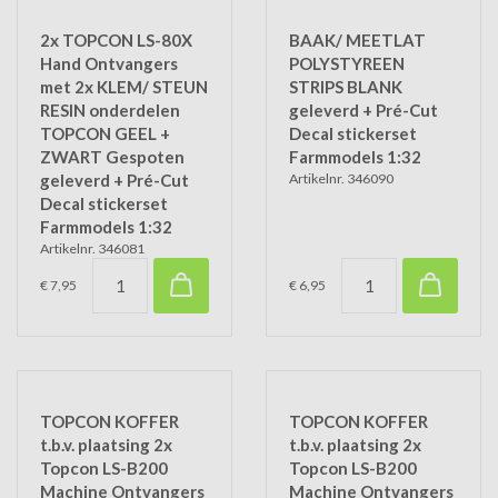
2x TOPCON LS-80X
BAAK/ MEETLAT
Hand Ontvangers
POLYSTYREEN
met 2x KLEM/ STEUN
STRIPS BLANK
RESIN onderdelen
geleverd + Pré-Cut
TOPCON GEEL +
Decal stickerset
ZWART Gespoten
Farmmodels 1:32
geleverd + Pré-Cut
Artikelnr. 346090
Decal stickerset
Farmmodels 1:32
Artikelnr. 346081
€ 7,95
€ 6,95
TOPCON KOFFER
TOPCON KOFFER
t.b.v. plaatsing 2x
t.b.v. plaatsing 2x
Topcon LS-B200
Topcon LS-B200
Machine Ontvangers
Machine Ontvangers