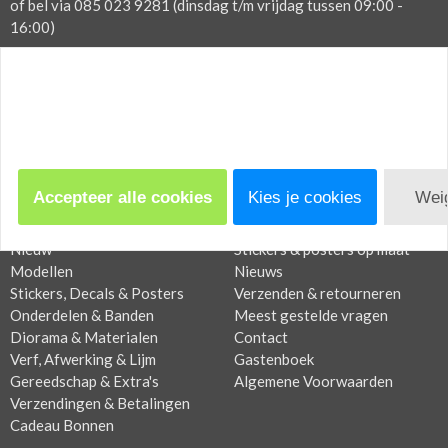
of bel via 085 023 9281 (dinsdag t/m vrijdag tussen 09:00 -
16:00)
Categorieën
Menu
Accepteer alle cookies
Kies je cookies
Wei
Acties & Specials
Home
Nieuw
Stickers & posters op maat
Modellen
Nieuws
Stickers, Decals & Posters
Verzenden & retourneren
Onderdelen & Banden
Meest gestelde vragen
Diorama & Materialen
Contact
Verf, Afwerking & Lijm
Gastenboek
Gereedschap & Extra's
Algemene Voorwaarden
Verzendingen & Betalingen
Cadeau Bonnen