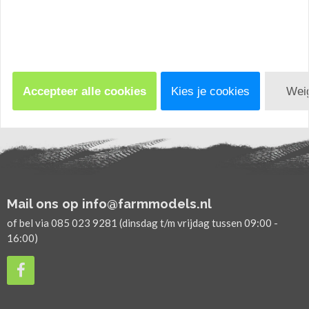
diverse uitvoeringen
aanhangers
1:32
AgriService Selten
Artikelnr. 67111
Artikelnr. 915.
€ 0,00
€ 0,00
Accepteer alle cookies
Kies je cookies
Wei
Mail ons op info@farmmodels.nl
of bel via 085 023 9281 (dinsdag t/m vrijdag tussen 09:00 -
16:00)