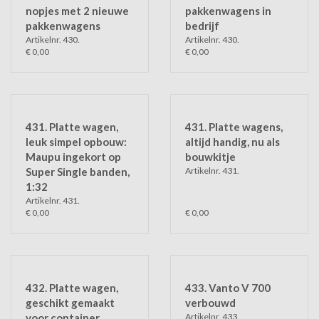
nopjes met 2 nieuwe
pakkenwagens in
pakkenwagens
bedrijf
Artikelnr. 430.
Artikelnr. 430.
€ 0,00
€ 0,00
431. Platte wagen,
431. Platte wagens,
leuk simpel opbouw:
altijd handig, nu als
Maupu ingekort op
bouwkitje
Super Single banden,
Artikelnr. 431.
1:32
Artikelnr. 431.
€ 0,00
€ 0,00
432. Platte wagen,
433. Vanto V 700
geschikt gemaakt
verbouwd
voor container
Artikelnr. 433.